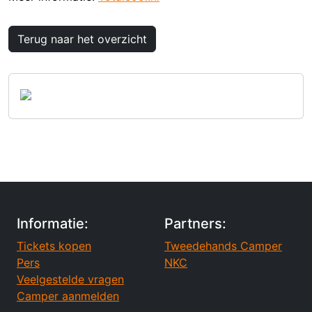
Terug naar het overzicht
Informatie:
Partners:
Tickets kopen
Tweedehands Camper
Pers
NKC
Veelgestelde vragen
Camper aanmelden